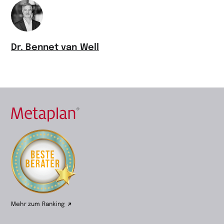
Dr. Bennet van Well
Zur
Startseite
wechseln
Mehr zum Ranking