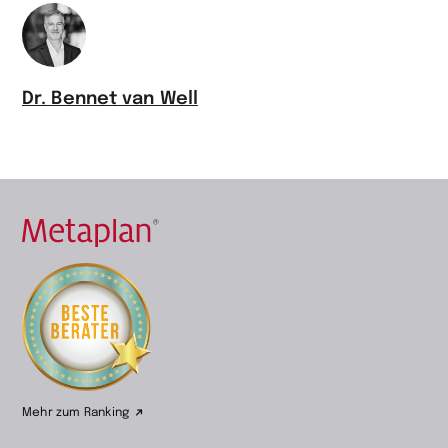
Dr. Bennet van Well
Zur
Startseite
wechseln
Mehr zum Ranking