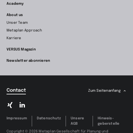
Academy
About us
Unser Team
Metaplan Approach
Karriere
VERSUS Magazin
Newsletter abonnieren
Contact
Zum Seitenanfang
Zu
Zu
Xing
LinkedIn
wechseln
wechseln
Impressum
Datenschutz
Unsere
Hinweis­
AGB
geberstelle
Copyright © 2026 Metaplan Gesellschaft für Planung und