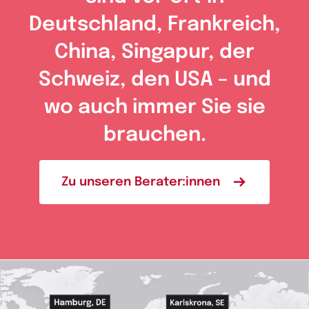
Deutschland, Frankreich,
China, Singapur, der
Schweiz, den USA – und
wo auch immer Sie sie
brauchen.
Zu unseren Berater:innen