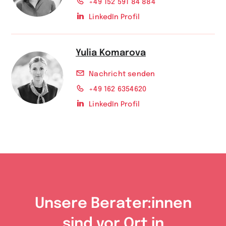
+49 152 591 84 884
LinkedIn Profil
Yulia Komarova
Nachricht senden
+49 162 6354620
LinkedIn Profil
Unsere Berater:innen
sind vor Ort in