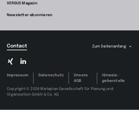
VERSUS Magazin
Newsletter abonnieren
Contact
Zum Seitenanfang
Zu
Zu
Xing
LinkedIn
wechseln
wechseln
Impressum
Datenschutz
Unsere
Hinweis­
AGB
geberstelle
Copyright © 2026 Metaplan Gesellschaft für Planung und
Organisation GmbH & Co. KG