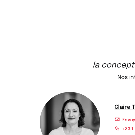
la concepti
Nos in
Claire 
Envo
+33 1