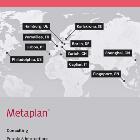
Retour
Consulting
à
People & Interactions