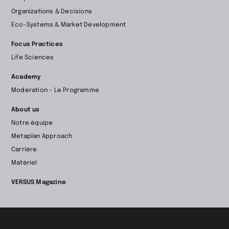
la
Organizations & Decisions
page
Eco-Systems & Market Development
d’accueil
Focus Practices
Life Sciences
Academy
Modération – Le Programme
About us
Notre équipe
Metaplan Approach
Carrière
Matériel
VERSUS Magazine