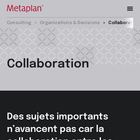
Retour
Consulting
Organizations & Decisions
Collaboratio
à
la
page
d’accueil
Collaboration
Des sujets importants
n’avancent pas car la