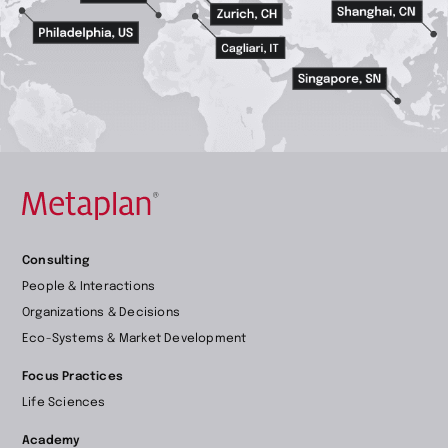
Retour
Consulting
à
People & Interactions
la
Organizations & Decisions
page
Eco-Systems & Market Development
d’accueil
Focus Practices
Life Sciences
Academy