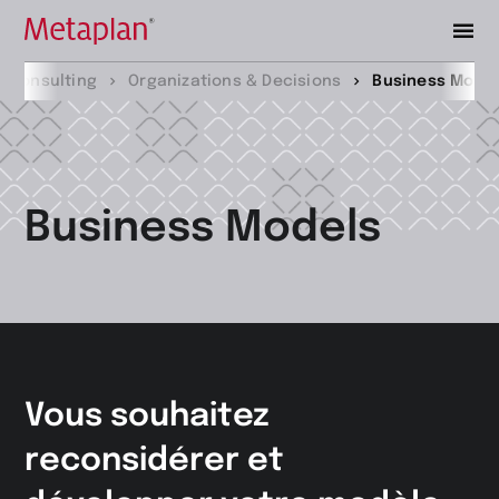
Retour
Consulting
Organizations & Decisions
Business Mode
à
la
page
d’accueil
Business Models
Vous souhaitez
reconsidérer et