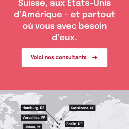
Suisse, aux États-Unis
d’Amérique – et partout
où vous avec besoin
d’eux.
Voici nos consultants