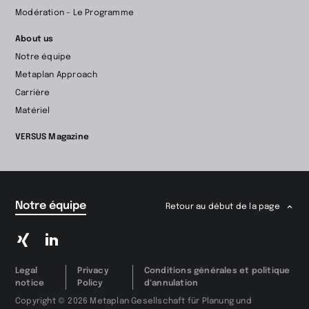
Modération – Le Programme
About us
Notre équipe
Metaplan Approach
Carrière
Matériel
VERSUS Magazine
Notre équipe
Retour au début de la page
Passer
Passer
à
à
Xing
LinkedIn
Legal
Privacy
Conditions générales et politique
notice
Policy
d‘annulation
Copyright © 2026 Metaplan Gesellschaft für Planung und