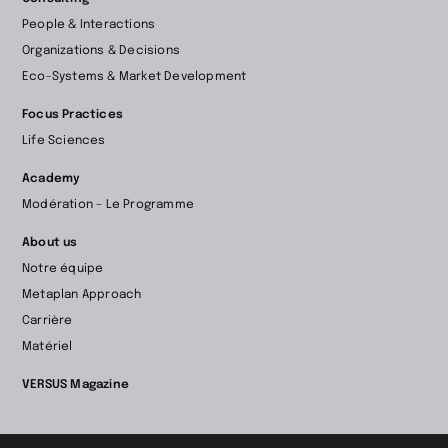
à
People & Interactions
la
Organizations & Decisions
page
Eco-Systems & Market Development
d’accueil
Focus Practices
Life Sciences
Academy
Modération – Le Programme
About us
Notre équipe
Metaplan Approach
Carrière
Matériel
VERSUS Magazine