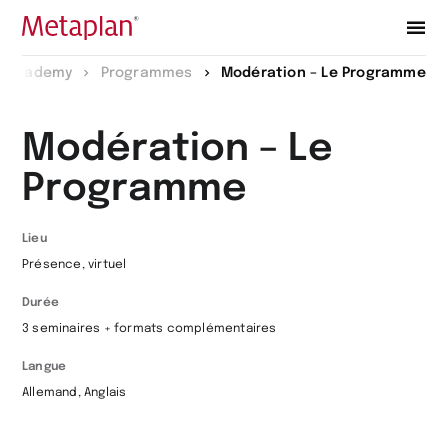
Retour
Academy
Programmes
Modération – Le Programme
à
la
Modération – Le
page
Programme
d’accueil
Lieu
Présence, virtuel
Durée
3 seminaires + formats complémentaires
Langue
Allemand, Anglais