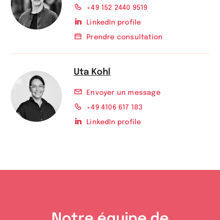
+49 152 2440 9519
LinkedIn profile
Prendre consultation
Uta Kohl
Envoyer un message
+49 4106 617 183
LinkedIn profile
Notre équipe de