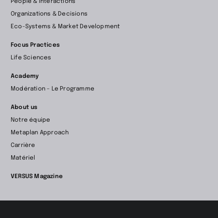
People & Interactions
la
Organizations & Decisions
page
Eco-Systems & Market Development
d’accueil
Focus Practices
Life Sciences
Academy
Modération – Le Programme
About us
Notre équipe
Metaplan Approach
Carrière
Matériel
VERSUS Magazine