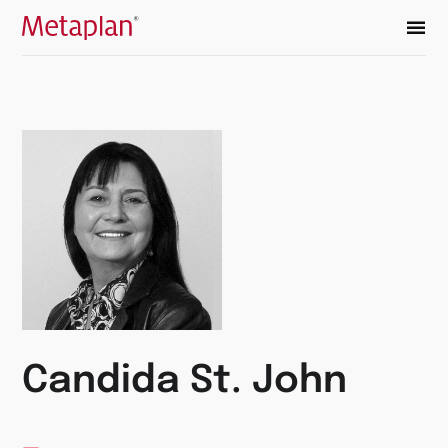
Retour
à
la
page
d’accueil
Candida St. John