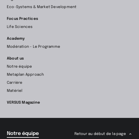
page
Eco-Systems & Market Development
d’accueil
Focus Practices
Life Sciences
Academy
Modération – Le Programme
About us
Notre équipe
Metaplan Approach
Carrière
Matériel
VERSUS Magazine
Notre équipe
Retour au début de la page