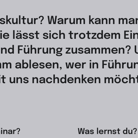
nskultur? Warum kann man
ie lässt sich trotzdem E
und Führung zusammen? U
m ablesen, wer in Führu
it uns nachdenken möcht
inar?
Was lernst du?