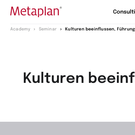
Consult
Zur
Academy
Seminar
Kulturen beeinflussen, Führun
Startseite
wechseln
Kulturen beein