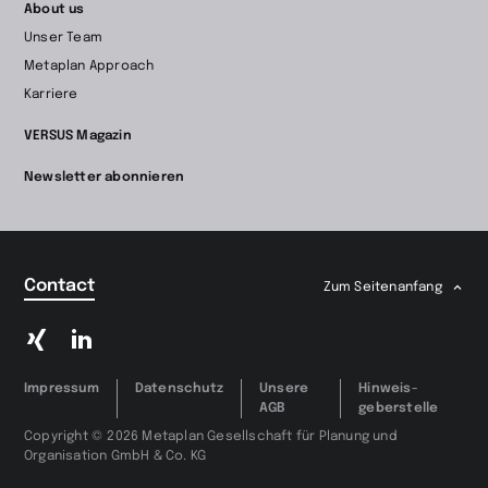
About us
Unser Team
Metaplan Approach
Karriere
VERSUS Magazin
Newsletter abonnieren
Contact
Zum Seitenanfang
Zu
Zu
Xing
LinkedIn
wechseln
wechseln
Impressum
Datenschutz
Unsere
Hinweis­
AGB
geberstelle
Copyright © 2026 Metaplan Gesellschaft für Planung und
Organisation GmbH & Co. KG