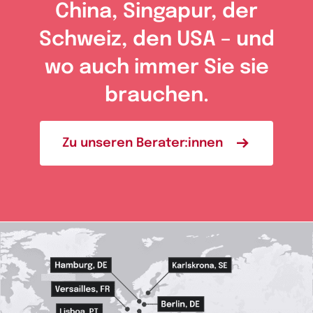
China, Singapur, der
Schweiz, den USA – und
wo auch immer Sie sie
brauchen.
Zu unseren Berater:innen