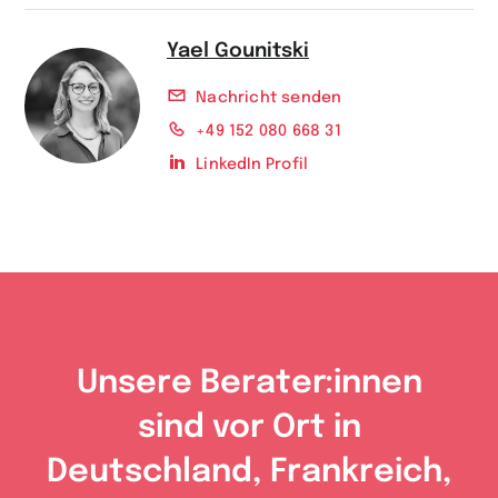
Yael Gounitski
Nachricht senden
+49 152 080 668 31
LinkedIn Profil
Unsere Berater:innen
sind vor Ort in
Deutschland, Frankreich,