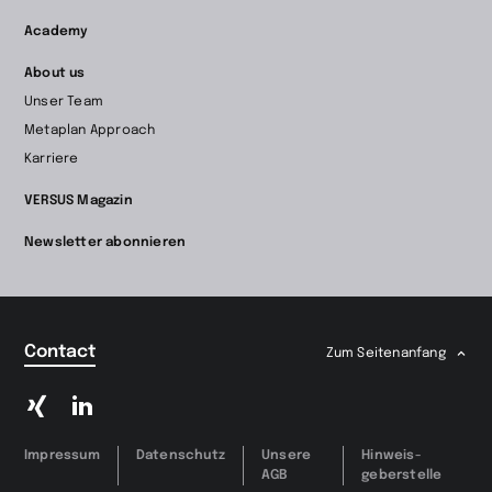
Academy
About us
Unser Team
Metaplan Approach
Karriere
VERSUS Magazin
Newsletter abonnieren
Contact
Zum Seitenanfang
Zu
Zu
Xing
LinkedIn
wechseln
wechseln
Impressum
Datenschutz
Unsere
Hinweis­
AGB
geberstelle