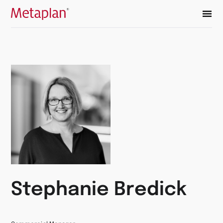
Vai
alla
home
page
Stephanie Bredick