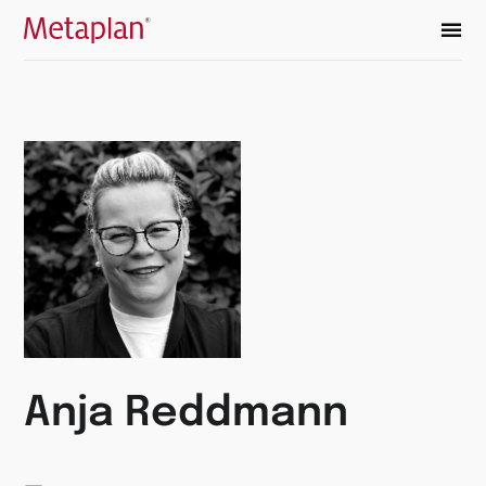
Vai
alla
home
page
Anja Reddmann