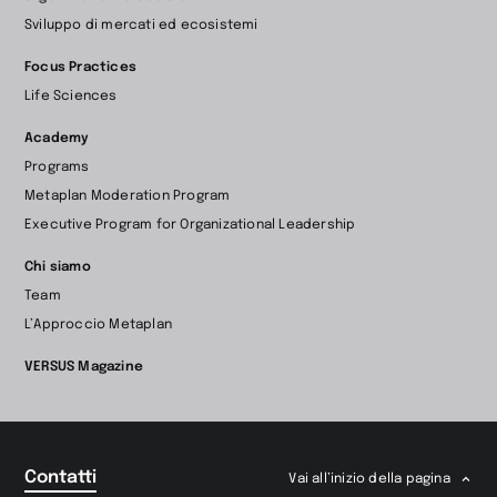
page
Sviluppo di mercati ed ecosistemi
Focus Practices
Life Sciences
Academy
Programs
Metaplan Moderation Program
Executive Program for Organizational Leadership
Chi siamo
Team
L’Approccio Metaplan
VERSUS Magazine
Contatti
Vai all’inizio della pagina